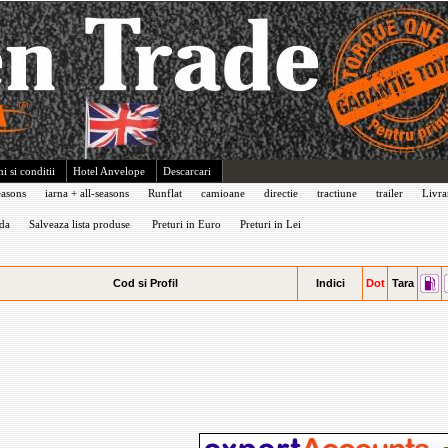
i si conditii
Hotel Anvelope
Descarcari
easons
iarna + all-seasons
Runflat
camioane
directie
tractiune
trailer
Livra
da
Salveaza lista produse
Preturi in Euro
Preturi in Lei
Cod si Profil
Indici
Dot
Tara