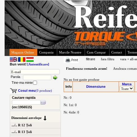
Magazin Online
Compania
Marcile Noastre
Cum Cumpar
Contact
Termen
filtrare
fara filtru
vara + all-s
Bun venit!
[Autentificare]
Finalizeaza comanda acum!
Anuleaza coman
Parola
Nu au fost gasite produse
Tine-ma minte
Marca
Info
Dimensiune
Cosul meu
(0 produse)
Cautare rapida
Nr.: 0
Nr. 1zi: 0
(ex:1956515)
Nr. 4zile: 0
Dimensiuni anvelope
.../.. R 12 Țoli
.../.. R 13 Țoli