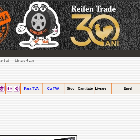
re 1 zi
Livrare 4 zile
Fara TVA
Cu TVA
Stoc
Cantitate
Livrare
Eprel