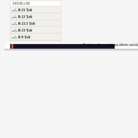
315/35 r 20
.../.. R 21 Țoli
.../.. R 22 Țoli
.../.. R 22.5 Țoli
.../.. R 23 Țoli
.../.. R 9 Țoli
Cookie-urile ne ajuta sa oferim servici