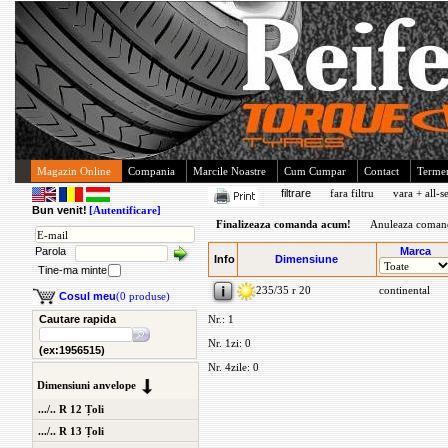
Magazin Online
Compania
Marcile Noastre
Cum Cumpar
Contact
Termen
filtrare
fara filtru
vara + all-s
Bun venit!
[Autentificare]
Finalizeaza comanda acum!
Anuleaza coman
Parola
Marca
Info
Dimensiune
Tine-ma minte
235/35 r 20
continental
Cosul meu
(0 produse)
Cautare rapida
Nr.: 1
Nr. 1zi: 0
(ex:1956515)
Nr. 4zile: 0
Dimensiuni anvelope
.../.. R 12 Țoli
.../.. R 13 Țoli