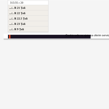
315/35 r 20
.../.. R 21 Țoli
.../.. R 22 Țoli
.../.. R 22.5 Țoli
.../.. R 23 Țoli
.../.. R 9 Țoli
Cookie-urile ne ajuta sa oferim servici