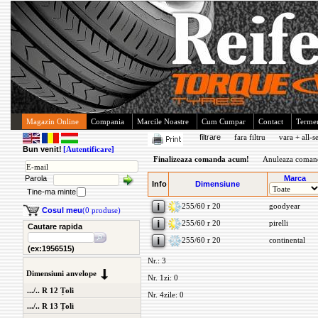
Magazin Online
Compania
Marcile Noastre
Cum Cumpar
Contact
Termen
filtrare
fara filtru
vara + all-s
Bun venit!
[Autentificare]
Finalizeaza comanda acum!
Anuleaza coman
Parola
Marca
Info
Dimensiune
Tine-ma minte
255/60 r 20
goodyear
Cosul meu
(0 produse)
255/60 r 20
pirelli
Cautare rapida
255/60 r 20
continental
(ex:1956515)
Nr.: 3
Dimensiuni anvelope
Nr. 1zi: 0
.../.. R 12 Țoli
Nr. 4zile: 0
.../.. R 13 Țoli