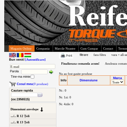
Magazin Online
Compania
Marcile Noastre
Cum Cumpar
Contact
Termen
filtrare
fara filtru
vara + all-s
Bun venit!
[Autentificare]
Finalizeaza comanda acum!
Anuleaza coman
Parola
Nu au fost gasite produse
Tine-ma minte
Marca
Info
Dimensiune
Cosul meu
(0 produse)
Cautare rapida
Nr.: 0
Nr. 1zi: 0
(ex:1956515)
Nr. 4zile: 0
Dimensiuni anvelope
.../.. R 12 Țoli
.../.. R 13 Țoli