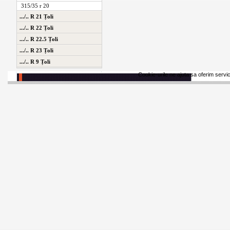
315/35 r 20
.../.. R 21 Țoli
.../.. R 22 Țoli
.../.. R 22.5 Țoli
.../.. R 23 Țoli
.../.. R 9 Țoli
Cookie-urile ne ajuta sa oferim servici