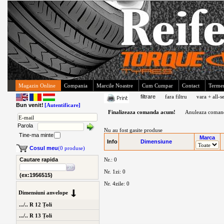
Magazin Online
Compania
Marcile Noastre
Cum Cumpar
Contact
Termen
filtrare
fara filtru
vara + all-s
Bun venit!
[Autentificare]
Finalizeaza comanda acum!
Anuleaza coman
Parola
Nu au fost gasite produse
Tine-ma minte
Marca
Info
Dimensiune
Cosul meu
(0 produse)
Cautare rapida
Nr.: 0
Nr. 1zi: 0
(ex:1956515)
Nr. 4zile: 0
Dimensiuni anvelope
.../.. R 12 Țoli
.../.. R 13 Țoli