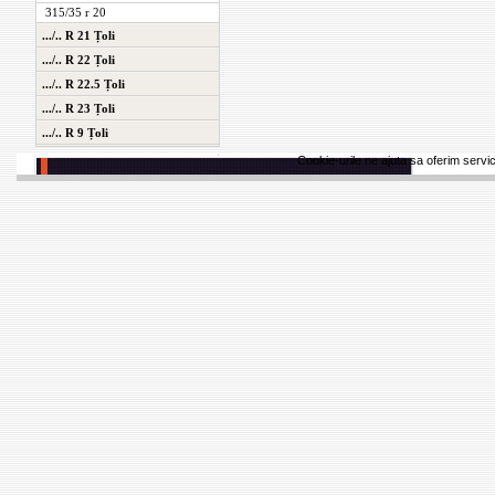
315/35 r 20
.../.. R 21 Țoli
.../.. R 22 Țoli
.../.. R 22.5 Țoli
.../.. R 23 Țoli
.../.. R 9 Țoli
Cookie-urile ne ajuta sa oferim servici