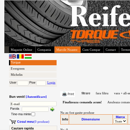
Magazin Online
Compania
Marcile Noastre
Cum Cumpar
Contact
Termen
Torque
Evergreen
Michelin
User
Psw
Login
filtrare
fara filtru
vara + all-s
Bun venit!
[Autentificare]
Finalizeaza comanda acum!
Anuleaza coman
Parola
Nu au fost gasite produse
Tine-ma minte
Marca
Info
Dimensiune
Cosul meu
(0 produse)
Cautare rapida
Nr.: 0