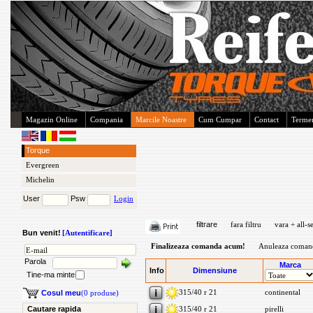
Magazin Online
Compania
Marcile Noastre
Cum Cumpar
Contact
Termen
Torque
Evergreen
Michelin
User
Psw
Login
filtrare
fara filtru
vara + all-s
Bun venit!
[Autentificare]
Finalizeaza comanda acum!
Anuleaza coman
Parola
Marca
Info
Dimensiune
Tine-ma minte
315/40 r 21
continental
Cosul meu
(0 produse)
Cautare rapida
315/40 r 21
pirelli