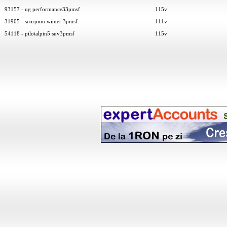
93157 - ug performance33pmsf
115v
31905 - scorpion winter 3pmsf
111v
54118 - pilotalpin5 suv3pmsf
115v