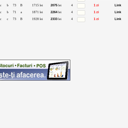
c
b
73
B
1715 lei
2075
lei
4
1 zi
Link
c
b
71
a
1871 lei
2264
lei
4
1 zi
Link
c
c
73
B
1928 lei
2333
lei
4
1 zi
Link