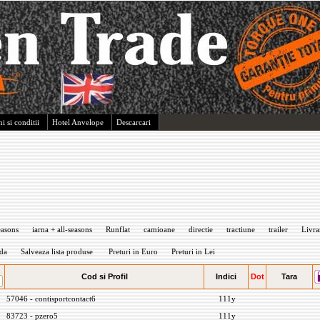
i si conditii
Hotel Anvelope
Descarcari
easons
iarna + all-seasons
Runflat
camioane
directie
tractiune
trailer
Livra
da
Salveaza lista produse
Preturi in Euro
Preturi in Lei
Cod si Profil
Indici
Dot
Tara
57046 - contisportcontact6
111y
83723 - pzero5
111y