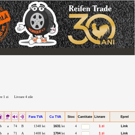
re 1 zi
Livrare 4 zile
Fara TVA
Cu TVA
Stoc
Cantitate
Livrare
Eprel
b
a
74
B
1348 lei
1631
lei
4
1 zi
Link
b
a
71
A
1408 lei
1704
lei
4
1 zi
Link