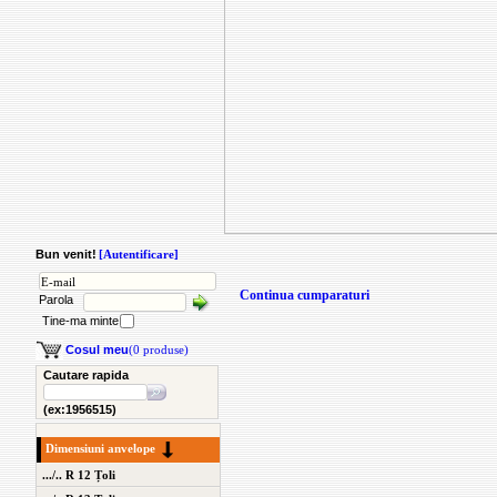
Bun venit!
[Autentificare]
Continua cumparaturi
Parola
Tine-ma minte
Cosul meu
(0 produse)
Cautare rapida
(ex:1956515)
Dimensiuni anvelope
.../.. R 12 Țoli