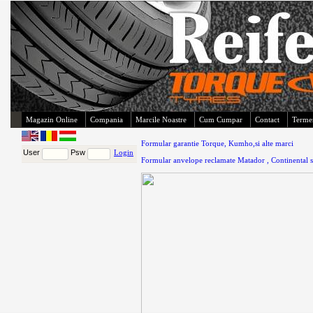
Magazin Online
Compania
Marcile Noastre
Cum Cumpar
Contact
Termen
Formular garantie Torque, Kumho,si alte marci
User
Psw
Login
Formular anvelope reclamate Matador , Continental s